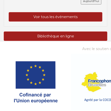
aujourd’hui
Voir tous les événements
Bibliothèque en ligne
Avec le soutien d