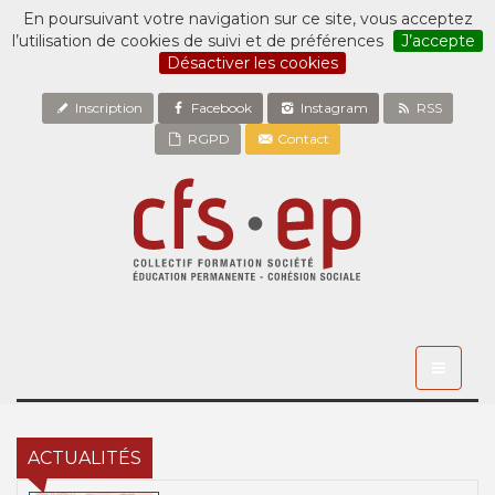
En poursuivant votre navigation sur ce site, vous acceptez
l’utilisation de cookies de suivi et de préférences
J’accepte
Désactiver les cookies
Inscription
Facebook
Instagram
RSS
RGPD
Contact
Toggle
navigati
ACTUALITÉS