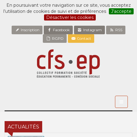
En poursuivant votre navigation sur ce site, vous acceptez
l’utilisation de cookies de suivi et de préférences
J’accepte
Désactiver les cookies
Inscription
Facebook
Instagram
RSS
RGPD
Contact
Toggle
navigati
ACTUALITÉS