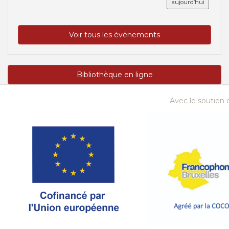
aujourd’hui
Voir tous les événements
Bibliothèque en ligne
Avec le soutien d