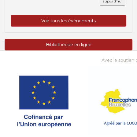
aujourd’hui
Voir tous les événements
Bibliothèque en ligne
Avec le soutien d