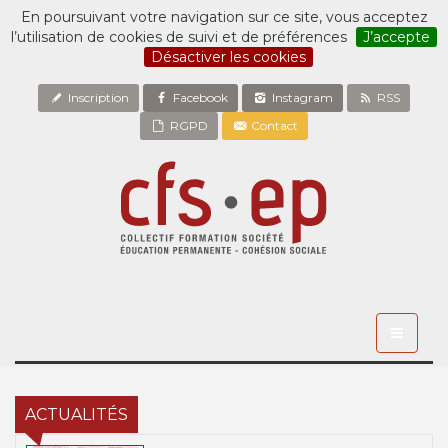
En poursuivant votre navigation sur ce site, vous acceptez
l’utilisation de cookies de suivi et de préférences
J’accepte
Désactiver les cookies
Inscription
Facebook
Instagram
RSS
RGPD
Contact
Toggle
navigati
ACTUALITÉS