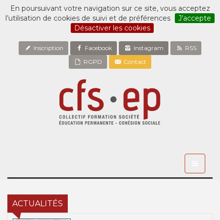
En poursuivant votre navigation sur ce site, vous acceptez
l’utilisation de cookies de suivi et de préférences
J’accepte
Désactiver les cookies
Inscription
Facebook
Instagram
RSS
RGPD
Contact
Toggle
navigati
ACTUALITÉS