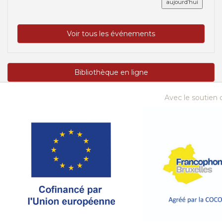
aujourd’hui
Voir tous les événements
Bibliothèque en ligne
Avec le soutien d