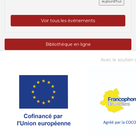
aujourd’hui
Voir tous les événements
Bibliothèque en ligne
Avec le soutien d