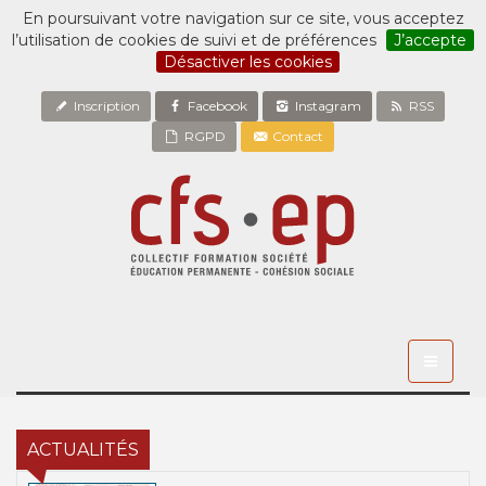
En poursuivant votre navigation sur ce site, vous acceptez
l’utilisation de cookies de suivi et de préférences
J’accepte
Désactiver les cookies
Inscription
Facebook
Instagram
RSS
RGPD
Contact
Toggle
navigati
ACTUALITÉS