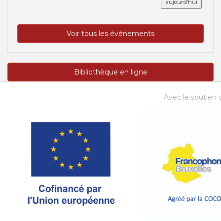
aujourd’hui
Voir tous les événements
Bibliothèque en ligne
Avec le soutien d