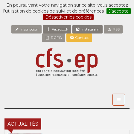
En poursuivant votre navigation sur ce site, vous acceptez
l’utilisation de cookies de suivi et de préférences
J’accepte
Désactiver les cookies
Inscription
Facebook
Instagram
RSS
RGPD
Contact
Toggle
navigati
ACTUALITÉS