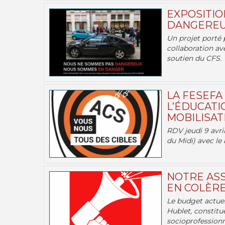
EXPOSITIO
DANGEREU
Un projet porté 
collaboration av
soutien du CFS.
LA FESEFA
L’ÉDUCATI
MOBILISATI
RDV jeudi 9 avril
du Midi) avec le 
NOTRE ASS
EN COLÈRE
Le budget actuel
Hublet, constitu
socioprofessionne