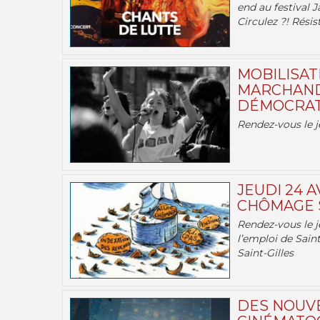
end au festival J
Circulez ?! Résist
MOBILISATI
MARCHAND
DÉMOCRATIE
Rendez-vous le j
JEUDI 24 A
CHÔMAGE S
Rendez-vous le je
l’emploi de Saint
Saint-Gilles
DES NOUV