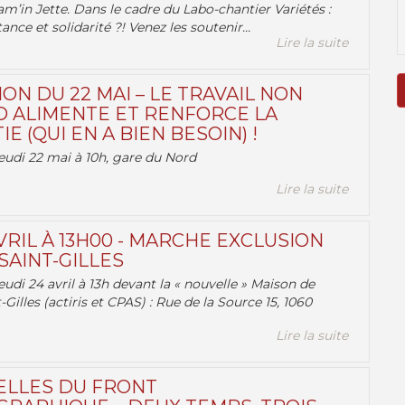
am’in Jette. Dans le cadre du Labo-chantier Variétés :
ance et solidarité ?! Venez les soutenir...
Lire la suite
ON DU 22 MAI – LE TRAVAIL NON
 ALIMENTE ET RENFORCE LA
 (QUI EN A BIEN BESOIN) !
eudi 22 mai à 10h, gare du Nord
Lire la suite
VRIL À 13H00 - MARCHE EXCLUSION
AINT-GILLES
udi 24 avril à 13h devant la « nouvelle » Maison de
-Gilles (actiris et CPAS) : Rue de la Source 15, 1060
Lire la suite
ELLES DU FRONT