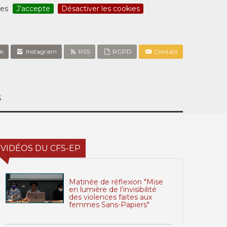
ces
J’accepte
Désactiver les cookies
k
Instagram
RSS
RGPD
Contact
S
VIDÉOS DU CFS-EP
Matinée de réflexion "Mise
en lumière de l’invisibilité
des violences faites aux
femmes Sans-Papiers"