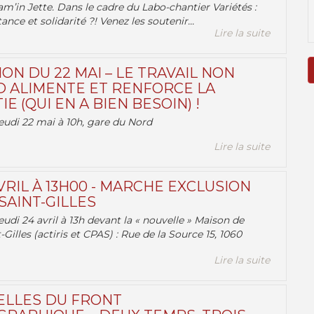
am’in Jette. Dans le cadre du Labo-chantier Variétés :
ance et solidarité ?! Venez les soutenir...
Lire la suite
ON DU 22 MAI – LE TRAVAIL NON
 ALIMENTE ET RENFORCE LA
 (QUI EN A BIEN BESOIN) !
eudi 22 mai à 10h, gare du Nord
Lire la suite
VRIL À 13H00 - MARCHE EXCLUSION
AINT-GILLES
udi 24 avril à 13h devant la « nouvelle » Maison de
-Gilles (actiris et CPAS) : Rue de la Source 15, 1060
Lire la suite
ELLES DU FRONT