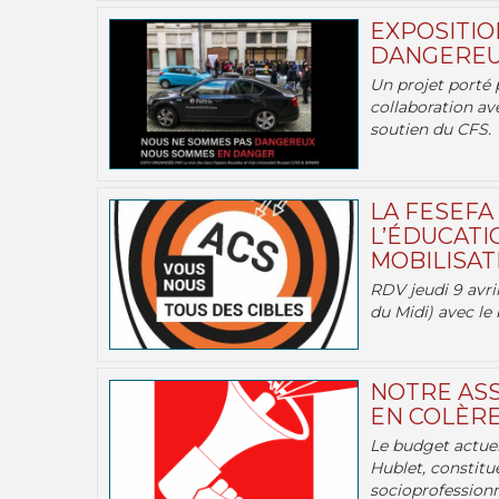
EXPOSITIO
DANGEREU
Un projet porté 
collaboration av
soutien du CFS.
LA FESEFA
L’ÉDUCATI
MOBILISATI
RDV jeudi 9 avril
du Midi) avec le 
NOTRE ASS
EN COLÈRE
Le budget actuel
Hublet, constitu
socioprofessionne