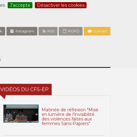
ces
J’accepte
Désactiver les cookies
k
Instagram
RSS
RGPD
Contact
S
VIDÉOS DU CFS-EP
Matinée de réflexion "Mise
en lumière de l’invisibilité
des violences faites aux
femmes Sans-Papiers"