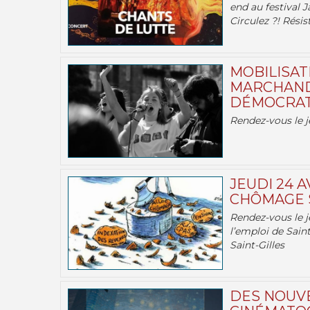
end au festival J
Circulez ?! Résist
MOBILISATI
MARCHAND
DÉMOCRATIE
Rendez-vous le j
JEUDI 24 A
CHÔMAGE S
Rendez-vous le je
l’emploi de Saint
Saint-Gilles
DES NOUV