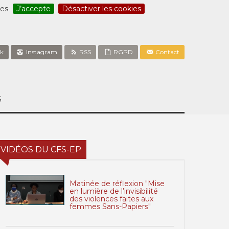
ces
J’accepte
Désactiver les cookies
k
Instagram
RSS
RGPD
Contact
S
VIDÉOS DU CFS-EP
Matinée de réflexion "Mise
en lumière de l’invisibilité
des violences faites aux
femmes Sans-Papiers"