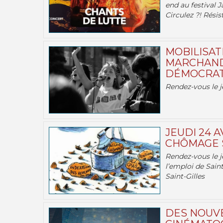
end au festival J
Circulez ?! Résist
MOBILISATI
MARCHAND
DÉMOCRATIE
Rendez-vous le j
JEUDI 24 A
CHÔMAGE S
Rendez-vous le je
l’emploi de Saint
Saint-Gilles
DES NOUV