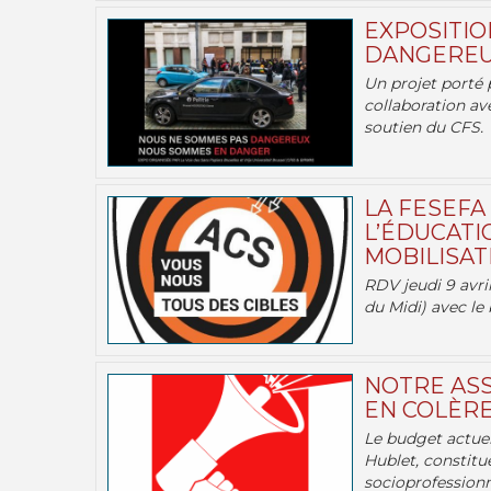
EXPOSITIO
DANGEREU
Un projet porté 
collaboration av
soutien du CFS.
LA FESEFA
L’ÉDUCATI
MOBILISATI
RDV jeudi 9 avril
du Midi) avec le 
NOTRE ASS
EN COLÈRE
Le budget actuel
Hublet, constitu
socioprofessionne