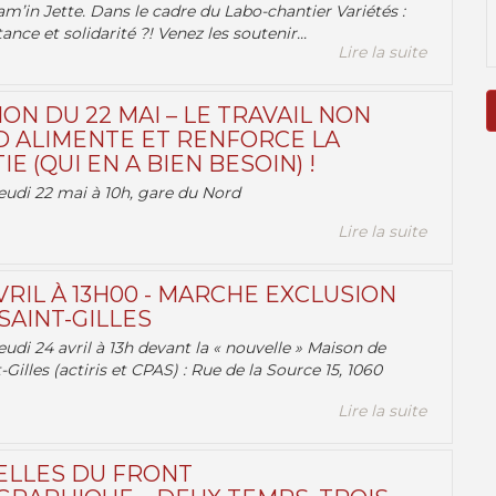
am’in Jette. Dans le cadre du Labo-chantier Variétés :
ance et solidarité ?! Venez les soutenir...
Lire la suite
ON DU 22 MAI – LE TRAVAIL NON
 ALIMENTE ET RENFORCE LA
 (QUI EN A BIEN BESOIN) !
eudi 22 mai à 10h, gare du Nord
Lire la suite
VRIL À 13H00 - MARCHE EXCLUSION
AINT-GILLES
udi 24 avril à 13h devant la « nouvelle » Maison de
-Gilles (actiris et CPAS) : Rue de la Source 15, 1060
Lire la suite
ELLES DU FRONT