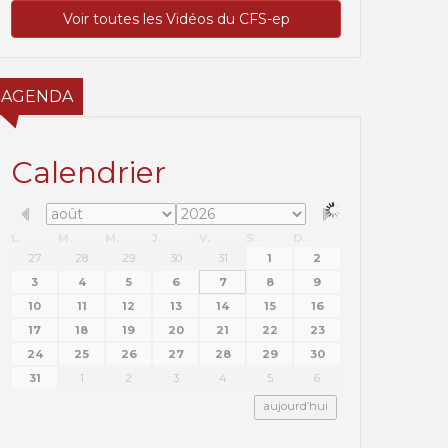
Voir toutes les Vidéos du CFS-ep
AGENDA
Calendrier
L.
M.
M.
J.
V.
S.
D.
27
28
29
30
31
1
2
3
4
5
6
7
8
9
10
11
12
13
14
15
16
17
18
19
20
21
22
23
24
25
26
27
28
29
30
31
1
2
3
4
5
6
aujourd’hui