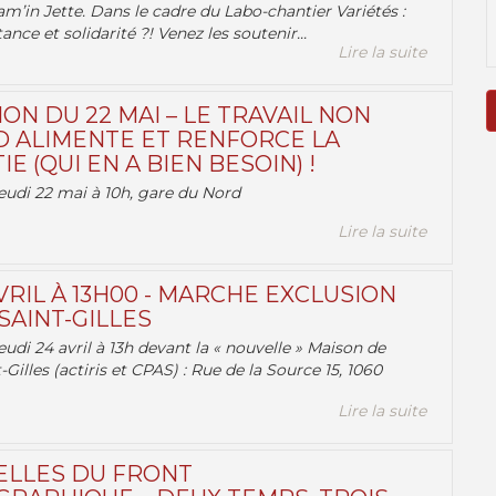
am’in Jette. Dans le cadre du Labo-chantier Variétés :
ance et solidarité ?! Venez les soutenir...
Lire la suite
ON DU 22 MAI – LE TRAVAIL NON
 ALIMENTE ET RENFORCE LA
 (QUI EN A BIEN BESOIN) !
eudi 22 mai à 10h, gare du Nord
Lire la suite
VRIL À 13H00 - MARCHE EXCLUSION
AINT-GILLES
udi 24 avril à 13h devant la « nouvelle » Maison de
-Gilles (actiris et CPAS) : Rue de la Source 15, 1060
Lire la suite
ELLES DU FRONT