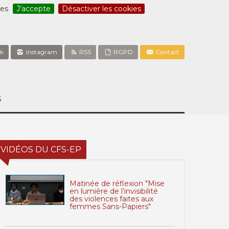
ces
J’accepte
Désactiver les cookies
k
Instagram
RSS
RGPD
Contact
S
VIDÉOS DU CFS-EP
Matinée de réflexion "Mise
en lumière de l’invisibilité
des violences faites aux
femmes Sans-Papiers"