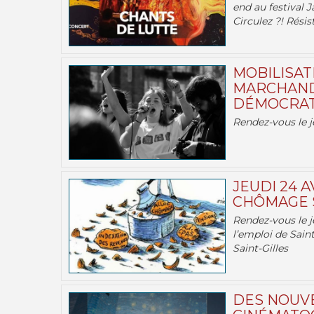
end au festival J
Circulez ?! Résist
MOBILISATI
MARCHAND
DÉMOCRATIE
Rendez-vous le j
JEUDI 24 A
CHÔMAGE S
Rendez-vous le je
l’emploi de Saint
Saint-Gilles
DES NOUV