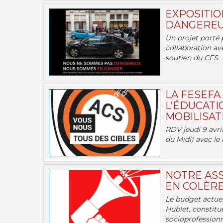
EXPOSITIO
DANGEREU
Un projet porté 
collaboration av
soutien du CFS.
LA FESEFA
L’ÉDUCATI
MOBILISATI
RDV jeudi 9 avril
du Midi) avec le 
NOTRE ASS
EN COLÈRE
Le budget actuel
Hublet, constitu
socioprofessionne