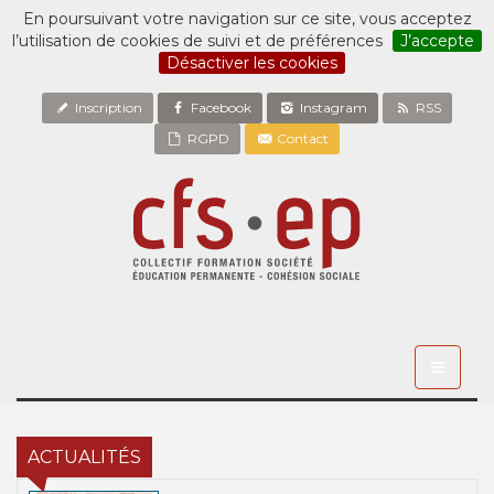
En poursuivant votre navigation sur ce site, vous acceptez
l’utilisation de cookies de suivi et de préférences
J’accepte
Désactiver les cookies
Inscription
Facebook
Instagram
RSS
RGPD
Contact
Toggle
navigati
ACTUALITÉS