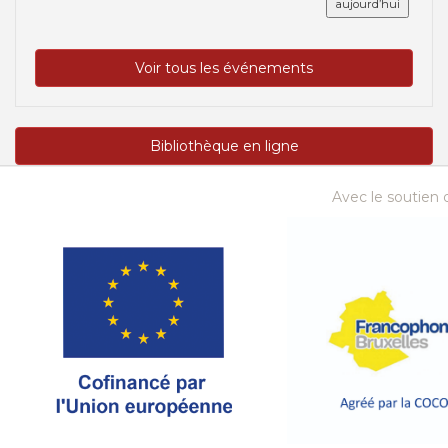
aujourd’hui
Voir tous les événements
Bibliothèque en ligne
Avec le soutien d