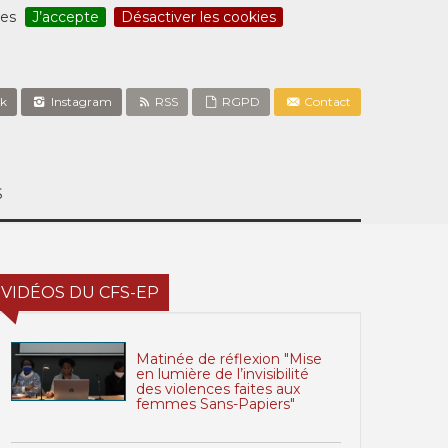
ces
J’accepte
Désactiver les cookies
k
Instagram
RSS
RGPD
Contact
S
VIDÉOS DU CFS-EP
Matinée de réflexion "Mise
en lumière de l’invisibilité
des violences faites aux
femmes Sans-Papiers"