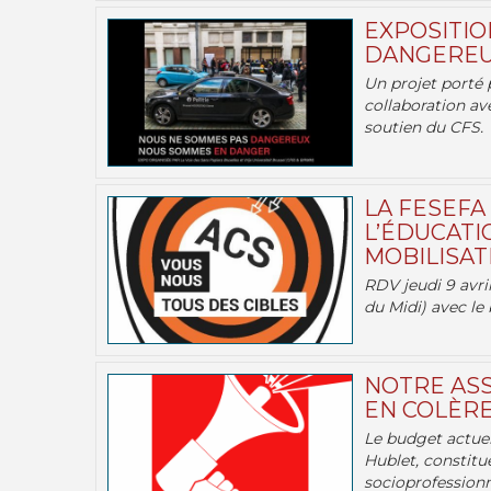
EXPOSITIO
DANGEREU
Un projet porté 
collaboration av
soutien du CFS.
LA FESEFA
L’ÉDUCATI
MOBILISATI
RDV jeudi 9 avril
du Midi) avec le 
NOTRE ASS
EN COLÈRE
Le budget actuel
Hublet, constitu
socioprofessionne