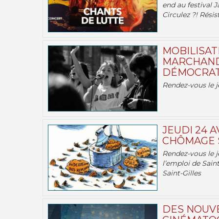
end au festival J
Circulez ?! Résist
MOBILISATI
MARCHAND
DÉMOCRATIE
Rendez-vous le j
JEUDI 24 A
CHÔMAGE S
Rendez-vous le je
l’emploi de Saint
Saint-Gilles
DES NOUV