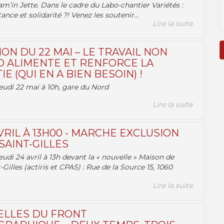
am’in Jette. Dans le cadre du Labo-chantier Variétés :
ance et solidarité ?! Venez les soutenir...
Lire la suite
ON DU 22 MAI – LE TRAVAIL NON
 ALIMENTE ET RENFORCE LA
 (QUI EN A BIEN BESOIN) !
eudi 22 mai à 10h, gare du Nord
Lire la suite
VRIL À 13H00 - MARCHE EXCLUSION
AINT-GILLES
udi 24 avril à 13h devant la « nouvelle » Maison de
-Gilles (actiris et CPAS) : Rue de la Source 15, 1060
Lire la suite
ELLES DU FRONT