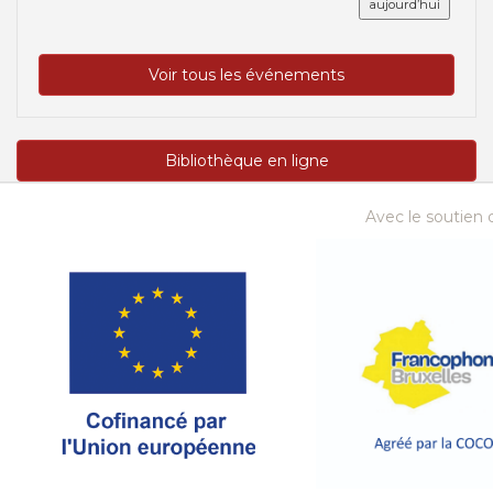
aujourd’hui
Voir tous les événements
Bibliothèque en ligne
Avec le soutien d