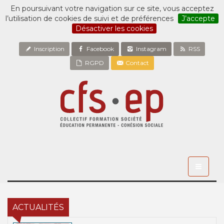
En poursuivant votre navigation sur ce site, vous acceptez
l’utilisation de cookies de suivi et de préférences
J’accepte
Désactiver les cookies
Inscription
Facebook
Instagram
RSS
RGPD
Contact
Toggle
navigati
ACTUALITÉS