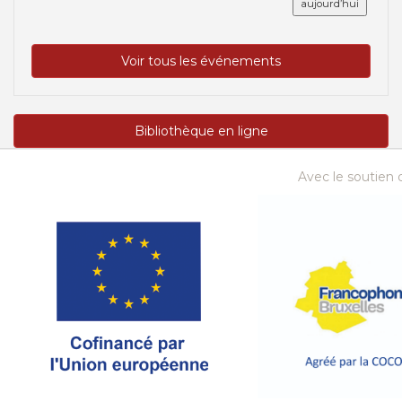
aujourd’hui
Voir tous les événements
Bibliothèque en ligne
Avec le soutien d