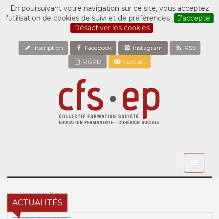
En poursuivant votre navigation sur ce site, vous acceptez
l’utilisation de cookies de suivi et de préférences
J’accepte
Désactiver les cookies
Inscription
Facebook
Instagram
RSS
RGPD
Contact
Toggle
navigati
ACTUALITÉS