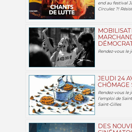
end au festival J
Circulez ?! Résist
MOBILISATI
MARCHAND
DÉMOCRATIE
Rendez-vous le j
JEUDI 24 A
CHÔMAGE S
Rendez-vous le je
l’emploi de Saint
Saint-Gilles
DES NOUV