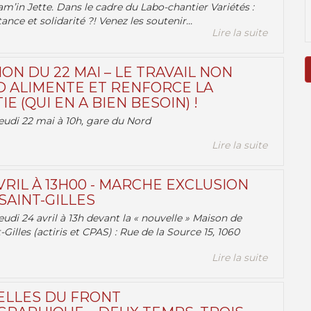
am’in Jette. Dans le cadre du Labo-chantier Variétés :
ance et solidarité ?! Venez les soutenir...
Lire la suite
ON DU 22 MAI – LE TRAVAIL NON
 ALIMENTE ET RENFORCE LA
 (QUI EN A BIEN BESOIN) !
eudi 22 mai à 10h, gare du Nord
Lire la suite
VRIL À 13H00 - MARCHE EXCLUSION
AINT-GILLES
udi 24 avril à 13h devant la « nouvelle » Maison de
-Gilles (actiris et CPAS) : Rue de la Source 15, 1060
Lire la suite
ELLES DU FRONT