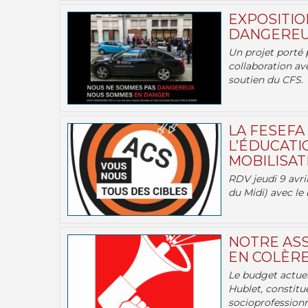
EXPOSITIO
DANGEREU
Un projet porté 
collaboration av
soutien du CFS.
LA FESEFA
L’ÉDUCATI
MOBILISATI
RDV jeudi 9 avril
du Midi) avec le 
NOTRE ASS
EN COLÈRE
Le budget actuel
Hublet, constitu
socioprofessionne