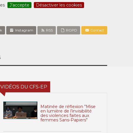
ces
J’accepte
Désactiver les cookies
k
Instagram
RSS
RGPD
Contact
S
VIDÉOS DU CFS-EP
Matinée de réflexion "Mise
en lumière de l’invisibilité
des violences faites aux
femmes Sans-Papiers"