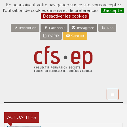
En poursuivant votre navigation sur ce site, vous acceptez
l’utilisation de cookies de suivi et de préférences
J’accepte
Désactiver les cookies
Inscription
Facebook
Instagram
RSS
RGPD
Contact
Toggle
navigati
ACTUALITÉS