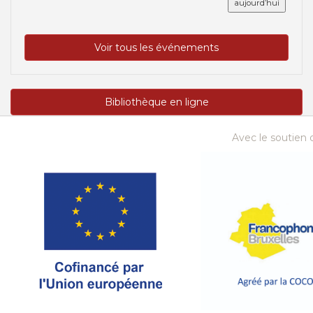
aujourd’hui
Voir tous les événements
Bibliothèque en ligne
Avec le soutien d