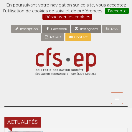
En poursuivant votre navigation sur ce site, vous acceptez
l’utilisation de cookies de suivi et de préférences
J’accepte
Désactiver les cookies
Inscription
Facebook
Instagram
RSS
RGPD
Contact
Toggle
navigati
ACTUALITÉS