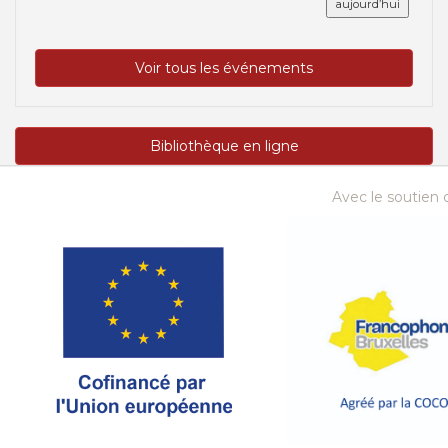
aujourd’hui
Voir tous les événements
Bibliothèque en ligne
Avec le soutien d