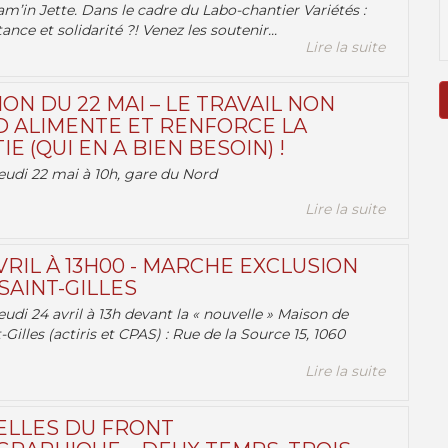
am’in Jette. Dans le cadre du Labo-chantier Variétés :
ance et solidarité ?! Venez les soutenir...
Lire la suite
ON DU 22 MAI – LE TRAVAIL NON
 ALIMENTE ET RENFORCE LA
 (QUI EN A BIEN BESOIN) !
eudi 22 mai à 10h, gare du Nord
Lire la suite
VRIL À 13H00 - MARCHE EXCLUSION
AINT-GILLES
udi 24 avril à 13h devant la « nouvelle » Maison de
-Gilles (actiris et CPAS) : Rue de la Source 15, 1060
Lire la suite
ELLES DU FRONT