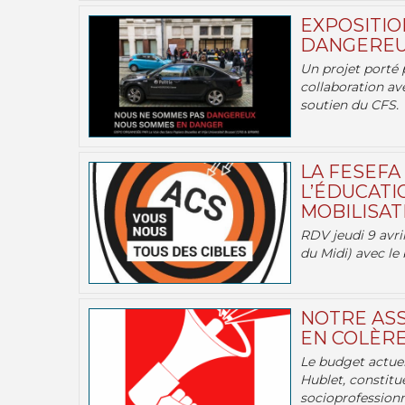
EXPOSITIO
DANGEREU
Un projet porté 
collaboration av
soutien du CFS.
LA FESEFA
L’ÉDUCATI
MOBILISATI
RDV jeudi 9 avril
du Midi) avec le 
NOTRE ASS
EN COLÈRE
Le budget actuel
Hublet, constitu
socioprofessionne