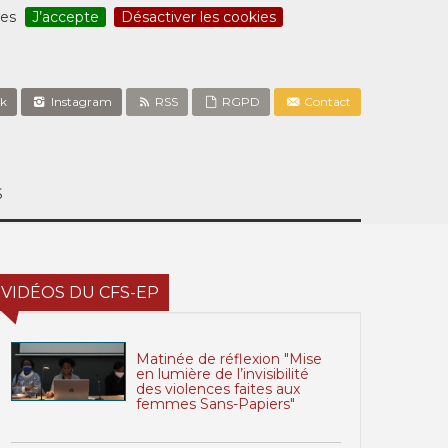
ces
J’accepte
Désactiver les cookies
k
Instagram
RSS
RGPD
Contact
S
VIDÉOS DU CFS-EP
Matinée de réflexion "Mise
en lumière de l’invisibilité
des violences faites aux
femmes Sans-Papiers"