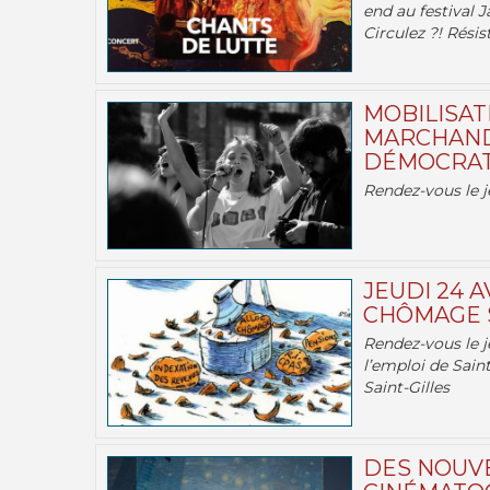
end au festival J
Circulez ?! Résist
MOBILISATI
MARCHAND
DÉMOCRATIE
Rendez-vous le j
JEUDI 24 A
CHÔMAGE S
Rendez-vous le je
l’emploi de Saint
Saint-Gilles
DES NOUV