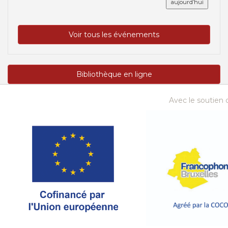
aujourd’hui
Voir tous les événements
Bibliothèque en ligne
Avec le soutien d