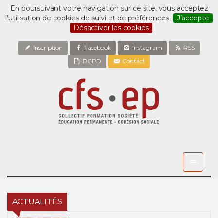
En poursuivant votre navigation sur ce site, vous acceptez
l’utilisation de cookies de suivi et de préférences
J’accepte
Désactiver les cookies
Inscription
Facebook
Instagram
RSS
RGPD
Contact
Toggle
navigati
ACTUALITÉS