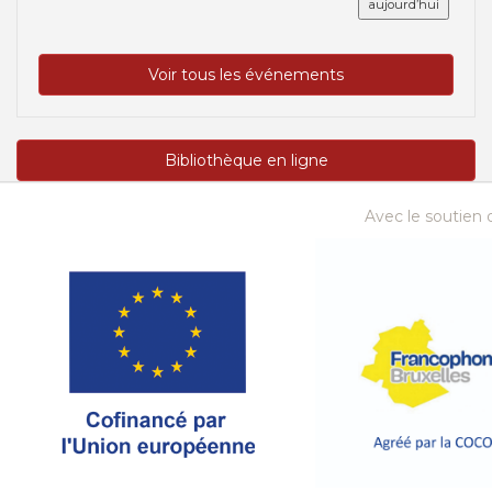
aujourd’hui
Voir tous les événements
Bibliothèque en ligne
Avec le soutien d