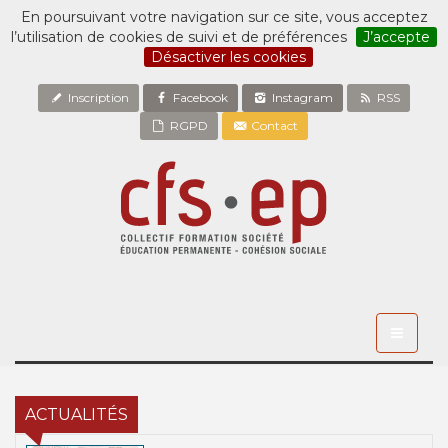
En poursuivant votre navigation sur ce site, vous acceptez
l’utilisation de cookies de suivi et de préférences
J’accepte
Désactiver les cookies
Inscription
Facebook
Instagram
RSS
RGPD
Contact
Toggle
navigati
ACTUALITÉS