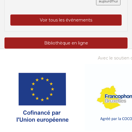
aujourd’hui
Voir tous les événements
Bibliothèque en ligne
Avec le soutien d