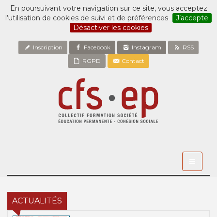
En poursuivant votre navigation sur ce site, vous acceptez
l’utilisation de cookies de suivi et de préférences
J’accepte
Désactiver les cookies
Inscription
Facebook
Instagram
RSS
RGPD
Contact
Toggle
navigati
ACTUALITÉS