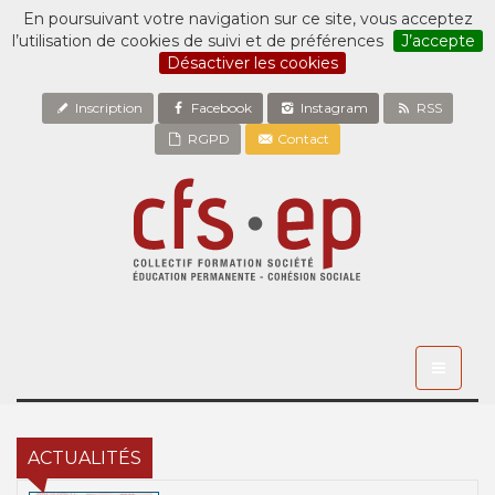
En poursuivant votre navigation sur ce site, vous acceptez
l’utilisation de cookies de suivi et de préférences
J’accepte
Désactiver les cookies
Inscription
Facebook
Instagram
RSS
RGPD
Contact
Toggle
navigati
ACTUALITÉS