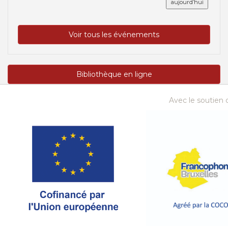
aujourd’hui
Voir tous les événements
Bibliothèque en ligne
Avec le soutien d