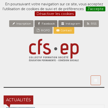
En poursuivant votre navigation sur ce site, vous acceptez
l’utilisation de cookies de suivi et de préférences
J’accepte
Désactiver les cookies
Inscription
Facebook
Instagram
RSS
RGPD
Contact
Toggle
navigati
ACTUALITÉS