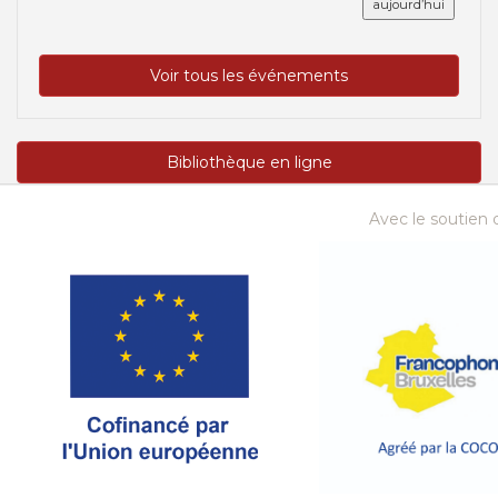
aujourd’hui
Voir tous les événements
Bibliothèque en ligne
Avec le soutien d