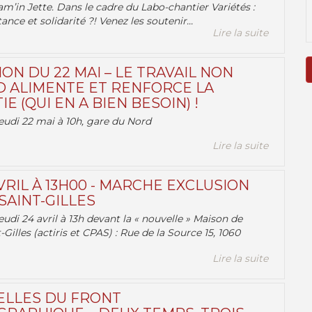
am’in Jette. Dans le cadre du Labo-chantier Variétés :
ance et solidarité ?! Venez les soutenir...
Lire la suite
ON DU 22 MAI – LE TRAVAIL NON
 ALIMENTE ET RENFORCE LA
 (QUI EN A BIEN BESOIN) !
eudi 22 mai à 10h, gare du Nord
Lire la suite
VRIL À 13H00 - MARCHE EXCLUSION
AINT-GILLES
udi 24 avril à 13h devant la « nouvelle » Maison de
-Gilles (actiris et CPAS) : Rue de la Source 15, 1060
Lire la suite
ELLES DU FRONT