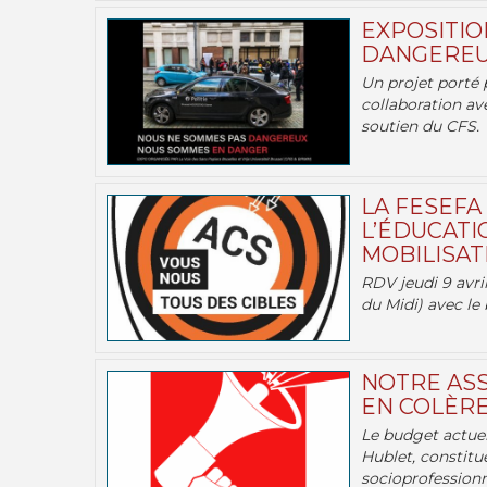
EXPOSITIO
DANGEREU
Un projet porté 
collaboration av
soutien du CFS.
LA FESEFA
L’ÉDUCATI
MOBILISATI
RDV jeudi 9 avril
du Midi) avec le 
NOTRE ASS
EN COLÈRE
Le budget actuel
Hublet, constitu
socioprofessionne