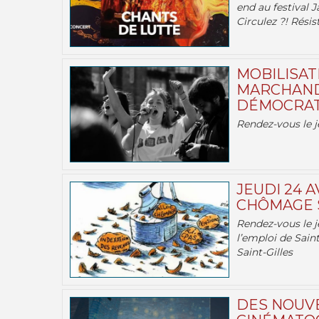
end au festival J
Circulez ?! Résist
MOBILISATI
MARCHAND
DÉMOCRATIE
Rendez-vous le j
JEUDI 24 A
CHÔMAGE S
Rendez-vous le je
l’emploi de Saint
Saint-Gilles
DES NOUV