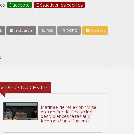
ces
J’accepte
Désactiver les cookies
k
Instagram
RSS
RGPD
Contact
S
VIDÉOS DU CFS-EP
Matinée de réflexion "Mise
en lumière de l’invisibilité
des violences faites aux
femmes Sans-Papiers"