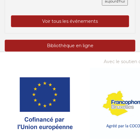
aujourd’hui
Voir tous les événements
Bibliothèque en ligne
Avec le soutien d