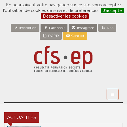
En poursuivant votre navigation sur ce site, vous acceptez
l’utilisation de cookies de suivi et de préférences
J’accepte
Désactiver les cookies
Inscription
Facebook
Instagram
RSS
RGPD
Contact
Toggle
navigati
ACTUALITÉS