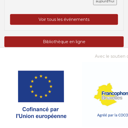
aujourd’hui
Voir tous les événements
Bibliothèque en ligne
Avec le soutien d