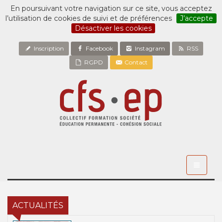
En poursuivant votre navigation sur ce site, vous acceptez
l’utilisation de cookies de suivi et de préférences
J’accepte
Désactiver les cookies
Inscription
Facebook
Instagram
RSS
RGPD
Contact
Toggle
navigati
ACTUALITÉS