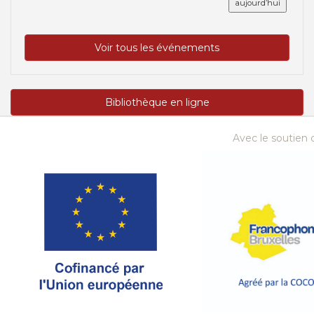
aujourd’hui
Voir tous les événements
Bibliothèque en ligne
Avec le soutien d