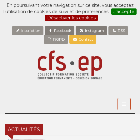
En poursuivant votre navigation sur ce site, vous acceptez
l’utilisation de cookies de suivi et de préférences
J’accepte
Désactiver les cookies
Inscription
Facebook
Instagram
RSS
RGPD
Contact
Toggle
navigati
ACTUALITÉS