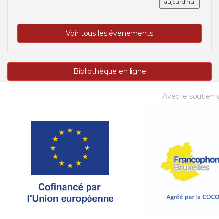
aujourd’hui
Voir tous les événements
Bibliothèque en ligne
Avec le soutien d