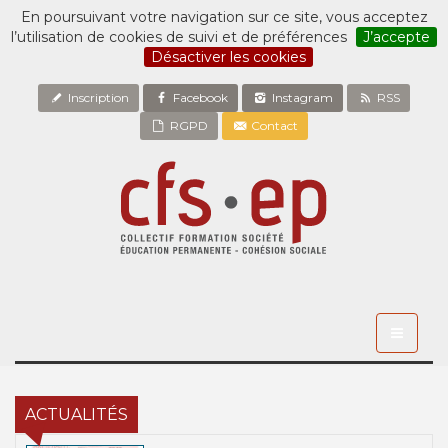
En poursuivant votre navigation sur ce site, vous acceptez
l’utilisation de cookies de suivi et de préférences
J’accepte
Désactiver les cookies
Inscription
Facebook
Instagram
RSS
RGPD
Contact
Toggle
navigati
ACTUALITÉS