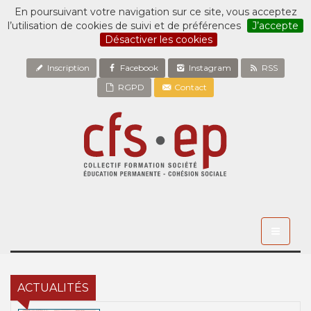
En poursuivant votre navigation sur ce site, vous acceptez
l’utilisation de cookies de suivi et de préférences
J’accepte
Désactiver les cookies
Inscription
Facebook
Instagram
RSS
RGPD
Contact
Toggle
navigati
ACTUALITÉS