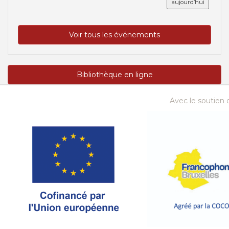
aujourd’hui
Voir tous les événements
Bibliothèque en ligne
Avec le soutien d