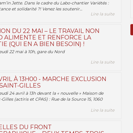
am’in Jette. Dans le cadre du Labo-chantier Variétés :
ance et solidarité ?! Venez les soutenir...
Lire la suite
ON DU 22 MAI – LE TRAVAIL NON
 ALIMENTE ET RENFORCE LA
 (QUI EN A BIEN BESOIN) !
eudi 22 mai à 10h, gare du Nord
Lire la suite
VRIL À 13H00 - MARCHE EXCLUSION
AINT-GILLES
udi 24 avril à 13h devant la « nouvelle » Maison de
-Gilles (actiris et CPAS) : Rue de la Source 15, 1060
Lire la suite
ELLES DU FRONT