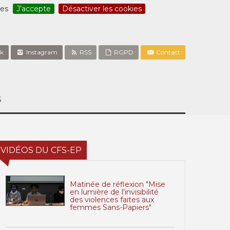
ces
J’accepte
Désactiver les cookies
k
Instagram
RSS
RGPD
Contact
S
VIDÉOS DU CFS-EP
Matinée de réflexion "Mise
en lumière de l’invisibilité
des violences faites aux
femmes Sans-Papiers"