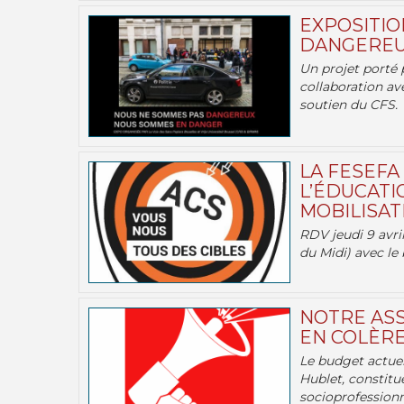
EXPOSITIO
DANGEREU
Un projet porté 
collaboration av
soutien du CFS.
LA FESEFA
L’ÉDUCATI
MOBILISATI
RDV jeudi 9 avril
du Midi) avec le 
NOTRE ASS
EN COLÈRE
Le budget actuel
Hublet, constitu
socioprofessionne