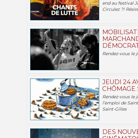
end au festival J
Circulez ?! Résist
MOBILISATI
MARCHAND
DÉMOCRATIE
Rendez-vous le j
JEUDI 24 A
CHÔMAGE S
Rendez-vous le je
l’emploi de Saint
Saint-Gilles
DES NOUV