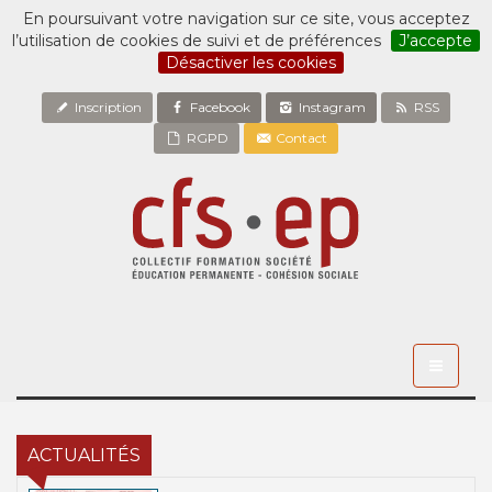
En poursuivant votre navigation sur ce site, vous acceptez
l’utilisation de cookies de suivi et de préférences
J’accepte
Désactiver les cookies
Inscription
Facebook
Instagram
RSS
RGPD
Contact
Toggle
navigati
ACTUALITÉS