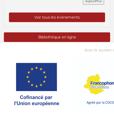
aujourd’hui
Voir tous les événements
Bibliothèque en ligne
Avec le soutien d