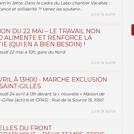
am’in Jette. Dans le cadre du Labo-chantier Variétés :
ance et solidarité ?! Venez les soutenir...
Lire la suite
ON DU 22 MAI – LE TRAVAIL NON
 ALIMENTE ET RENFORCE LA
 (QUI EN A BIEN BESOIN) !
eudi 22 mai à 10h, gare du Nord
Lire la suite
VRIL À 13H00 - MARCHE EXCLUSION
AINT-GILLES
udi 24 avril à 13h devant la « nouvelle » Maison de
-Gilles (actiris et CPAS) : Rue de la Source 15, 1060
Lire la suite
ELLES DU FRONT