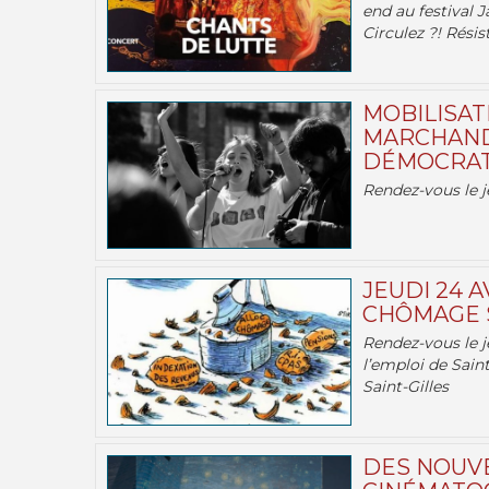
end au festival J
Circulez ?! Résist
MOBILISATI
MARCHAND
DÉMOCRATIE
Rendez-vous le j
JEUDI 24 A
CHÔMAGE S
Rendez-vous le je
l’emploi de Saint
Saint-Gilles
DES NOUV