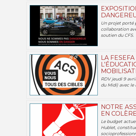
EXPOSITIO
DANGEREU
Un projet porté 
collaboration av
soutien du CFS.
LA FESEFA
L’ÉDUCATI
MOBILISATI
RDV jeudi 9 avril
du Midi) avec le 
NOTRE ASS
EN COLÈRE
Le budget actuel
Hublet, constitu
socioprofessionne