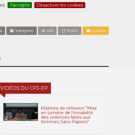
ces
J’accepte
Désactiver les cookies
k
Instagram
RSS
RGPD
Contact
S
VIDÉOS DU CFS-EP
Matinée de réflexion "Mise
en lumière de l’invisibilité
des violences faites aux
femmes Sans-Papiers"