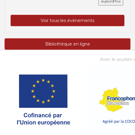
aujourd’hui
Voir tous les événements
Bibliothèque en ligne
Avec le soutien d