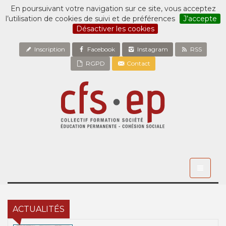
En poursuivant votre navigation sur ce site, vous acceptez
l’utilisation de cookies de suivi et de préférences
J’accepte
Désactiver les cookies
Inscription
Facebook
Instagram
RSS
RGPD
Contact
Toggle
navigati
ACTUALITÉS