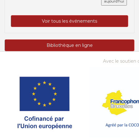
aujourd’hui
Voir tous les événements
Bibliothèque en ligne
Avec le soutien d