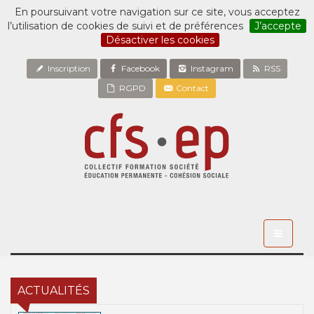
En poursuivant votre navigation sur ce site, vous acceptez
l’utilisation de cookies de suivi et de préférences
J’accepte
Désactiver les cookies
Inscription
Facebook
Instagram
RSS
RGPD
Contact
Toggle
navigati
ACTUALITÉS