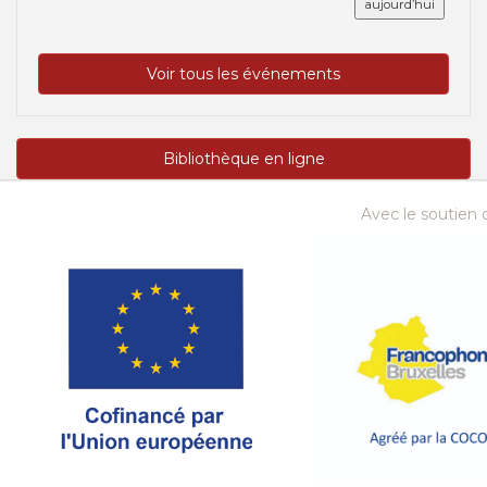
aujourd’hui
Voir tous les événements
Bibliothèque en ligne
Avec le soutien d