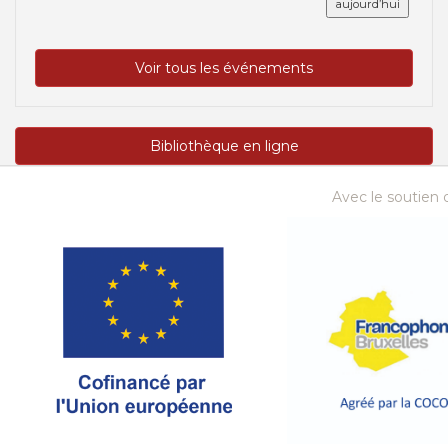
aujourd’hui
Voir tous les événements
Bibliothèque en ligne
Avec le soutien d