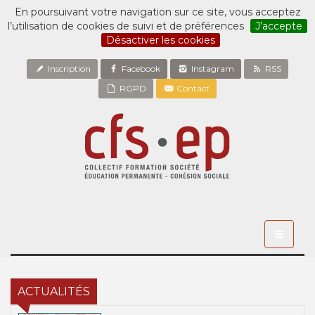
En poursuivant votre navigation sur ce site, vous acceptez
l’utilisation de cookies de suivi et de préférences
J’accepte
Désactiver les cookies
Inscription
Facebook
Instagram
RSS
RGPD
Contact
Toggle
navigati
ACTUALITÉS