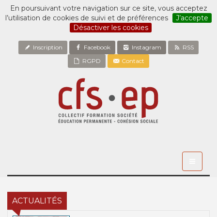
En poursuivant votre navigation sur ce site, vous acceptez
l’utilisation de cookies de suivi et de préférences
J’accepte
Désactiver les cookies
Inscription
Facebook
Instagram
RSS
RGPD
Contact
Toggle
navigati
ACTUALITÉS