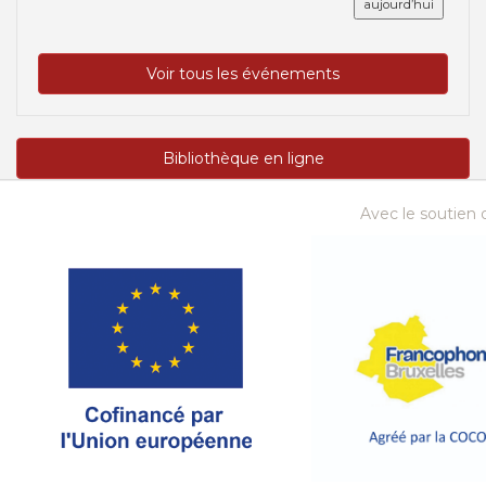
aujourd’hui
Voir tous les événements
Bibliothèque en ligne
Avec le soutien d