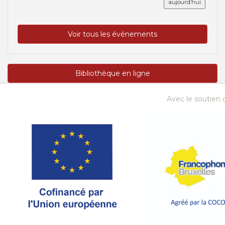
aujourd’hui
Voir tous les événements
Bibliothèque en ligne
Avec le soutien d