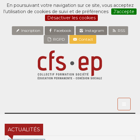
En poursuivant votre navigation sur ce site, vous acceptez
l’utilisation de cookies de suivi et de préférences
J’accepte
Désactiver les cookies
Inscription
Facebook
Instagram
RSS
RGPD
Contact
Toggle
navigati
ACTUALITÉS