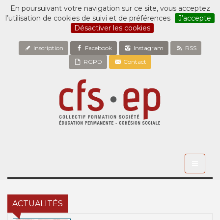
En poursuivant votre navigation sur ce site, vous acceptez
l’utilisation de cookies de suivi et de préférences
J’accepte
Désactiver les cookies
Inscription
Facebook
Instagram
RSS
RGPD
Contact
Toggle
navigati
ACTUALITÉS