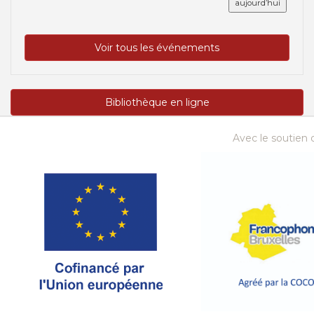
aujourd’hui
Voir tous les événements
Bibliothèque en ligne
Avec le soutien d