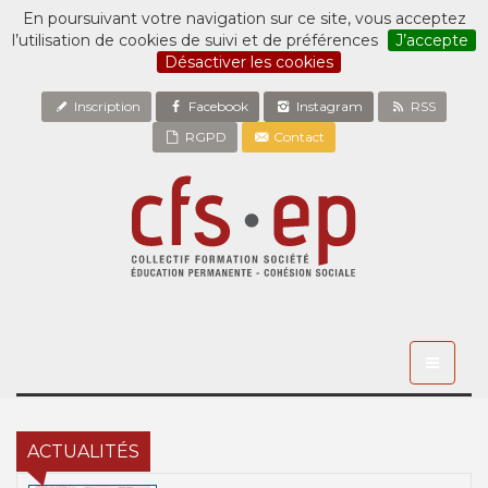
En poursuivant votre navigation sur ce site, vous acceptez
l’utilisation de cookies de suivi et de préférences
J’accepte
Désactiver les cookies
Inscription
Facebook
Instagram
RSS
RGPD
Contact
Toggle
navigati
ACTUALITÉS