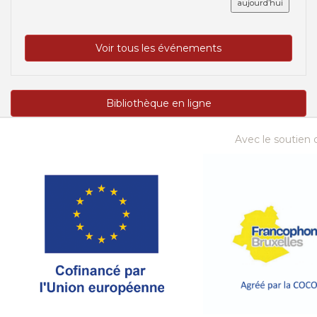
aujourd’hui
Voir tous les événements
Bibliothèque en ligne
Avec le soutien d