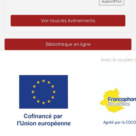
aujourd’hui
Voir tous les événements
Bibliothèque en ligne
Avec le soutien d