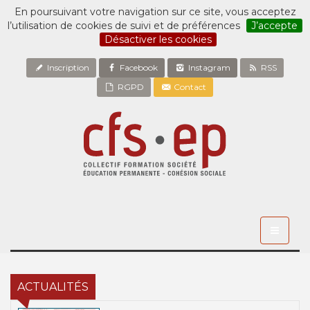
En poursuivant votre navigation sur ce site, vous acceptez
l’utilisation de cookies de suivi et de préférences
J’accepte
Désactiver les cookies
Inscription
Facebook
Instagram
RSS
RGPD
Contact
Toggle
navigati
ACTUALITÉS