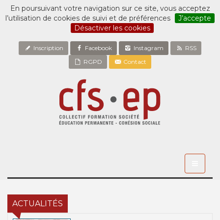
En poursuivant votre navigation sur ce site, vous acceptez
l’utilisation de cookies de suivi et de préférences
J’accepte
Désactiver les cookies
Inscription
Facebook
Instagram
RSS
RGPD
Contact
Toggle
navigati
ACTUALITÉS