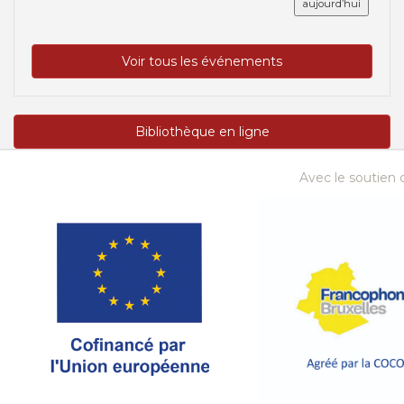
aujourd’hui
Voir tous les événements
Bibliothèque en ligne
Avec le soutien d