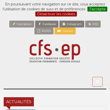
En poursuivant votre navigation sur ce site, vous acceptez
l’utilisation de cookies de suivi et de préférences
J’accepte
Désactiver les cookies
Inscription
Facebook
Instagram
RSS
RGPD
Contact
Toggle
navigati
ACTUALITÉS