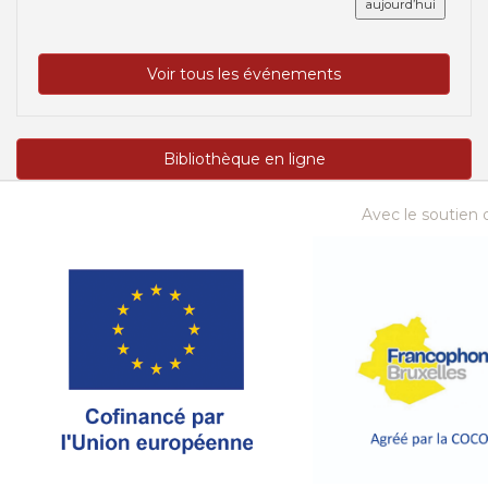
aujourd’hui
Voir tous les événements
Bibliothèque en ligne
Avec le soutien d