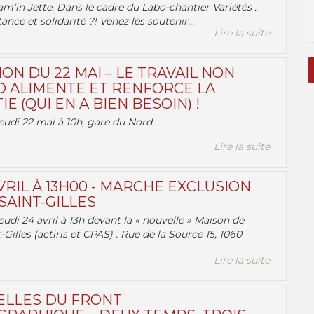
am’in Jette. Dans le cadre du Labo-chantier Variétés :
ance et solidarité ?! Venez les soutenir...
Lire la suite
ON DU 22 MAI – LE TRAVAIL NON
 ALIMENTE ET RENFORCE LA
 (QUI EN A BIEN BESOIN) !
eudi 22 mai à 10h, gare du Nord
Lire la suite
VRIL À 13H00 - MARCHE EXCLUSION
AINT-GILLES
udi 24 avril à 13h devant la « nouvelle » Maison de
-Gilles (actiris et CPAS) : Rue de la Source 15, 1060
Lire la suite
ELLES DU FRONT