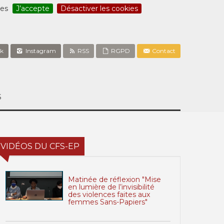
ces
J’accepte
Désactiver les cookies
k
Instagram
RSS
RGPD
Contact
S
VIDÉOS DU CFS-EP
Matinée de réflexion "Mise
en lumière de l’invisibilité
des violences faites aux
femmes Sans-Papiers"