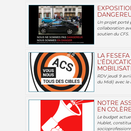
EXPOSITIO
DANGEREU
Un projet porté 
collaboration av
soutien du CFS.
LA FESEFA
L’ÉDUCATI
MOBILISATI
RDV jeudi 9 avril
du Midi) avec le 
NOTRE ASS
EN COLÈRE
Le budget actuel
Hublet, constitu
socioprofessionne