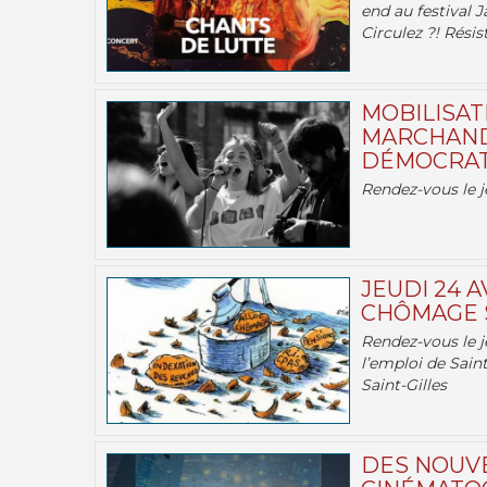
end au festival J
Circulez ?! Résist
MOBILISATI
MARCHAND
DÉMOCRATIE
Rendez-vous le j
JEUDI 24 A
CHÔMAGE S
Rendez-vous le je
l’emploi de Saint
Saint-Gilles
DES NOUV