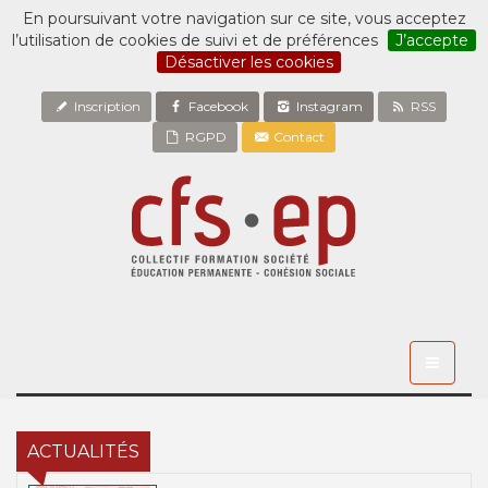
En poursuivant votre navigation sur ce site, vous acceptez
l’utilisation de cookies de suivi et de préférences
J’accepte
Désactiver les cookies
Inscription
Facebook
Instagram
RSS
RGPD
Contact
Toggle
navigati
ACTUALITÉS