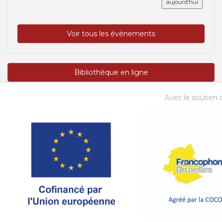
aujourd’hui
Voir tous les événements
Bibliothèque en ligne
Avec le soutien d