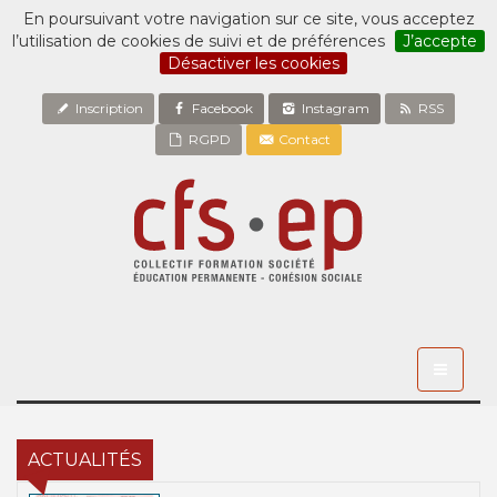
En poursuivant votre navigation sur ce site, vous acceptez
l’utilisation de cookies de suivi et de préférences
J’accepte
Désactiver les cookies
Inscription
Facebook
Instagram
RSS
RGPD
Contact
Toggle
navigati
ACTUALITÉS