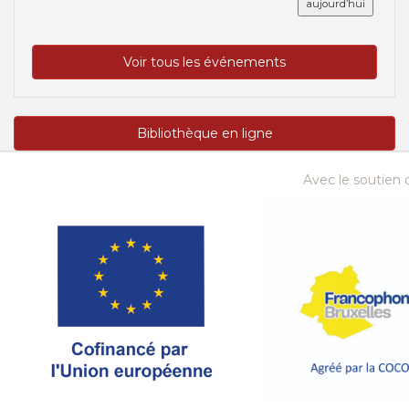
aujourd’hui
Voir tous les événements
Bibliothèque en ligne
Avec le soutien d