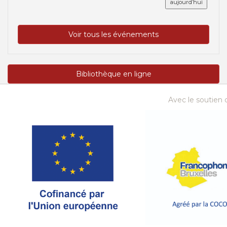
aujourd’hui
Voir tous les événements
Bibliothèque en ligne
Avec le soutien d