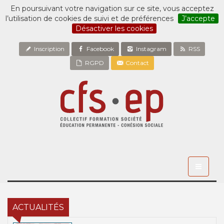
En poursuivant votre navigation sur ce site, vous acceptez
l’utilisation de cookies de suivi et de préférences
J’accepte
Désactiver les cookies
Inscription
Facebook
Instagram
RSS
RGPD
Contact
Toggle
navigati
ACTUALITÉS