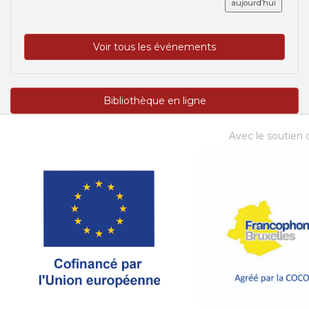
aujourd’hui
Voir tous les événements
Bibliothèque en ligne
Avec le soutien d