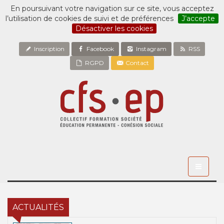
En poursuivant votre navigation sur ce site, vous acceptez
l’utilisation de cookies de suivi et de préférences
J’accepte
Désactiver les cookies
Inscription
Facebook
Instagram
RSS
RGPD
Contact
Toggle
navigati
ACTUALITÉS