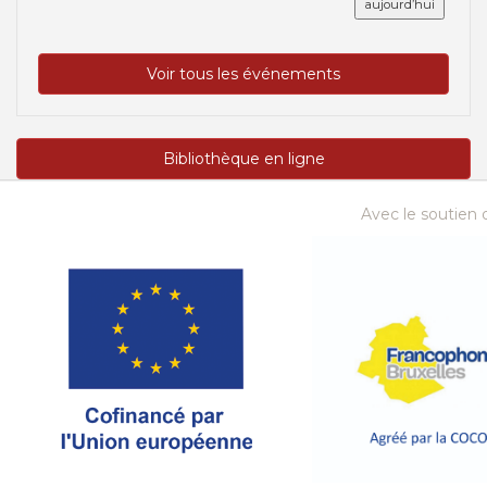
aujourd’hui
Voir tous les événements
Bibliothèque en ligne
Avec le soutien d