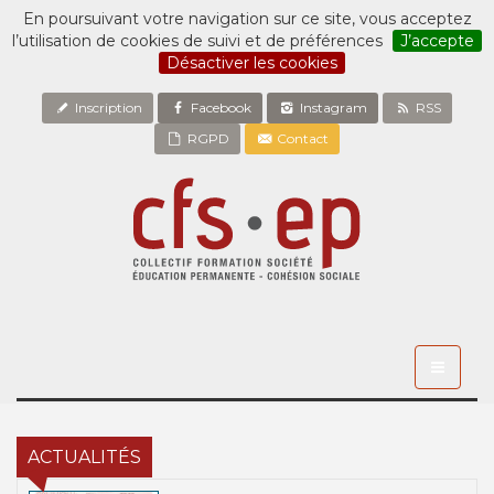
En poursuivant votre navigation sur ce site, vous acceptez
l’utilisation de cookies de suivi et de préférences
J’accepte
Désactiver les cookies
Inscription
Facebook
Instagram
RSS
RGPD
Contact
Toggle
navigati
ACTUALITÉS