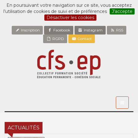
En poursuivant votre navigation sur ce site, vous acceptez
l’utilisation de cookies de suivi et de préférences
J’accepte
Désactiver les cookies
Inscription
Facebook
Instagram
RSS
RGPD
Contact
Toggle
navigati
ACTUALITÉS