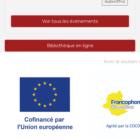
aujourd’hui
Voir tous les événements
Bibliothèque en ligne
Avec le soutien d